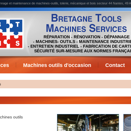
annage et maintenance de machines-outils, tolerie, mécanique et bois secteur 44 Nantes, 4
RÉPARATION - RÉNOVATION - DÉPANNAGE
- MACHINES- OUTILS - MAINTENANCE INDUSTRI
- ENTRETIEN INDUSTRIEL - FABRICATION DE CART
SÉCURITÉ SUR-MESURE AUX NORMES FRANÇA
ices
Machines outils d'occasion
Contact
s
hines outils