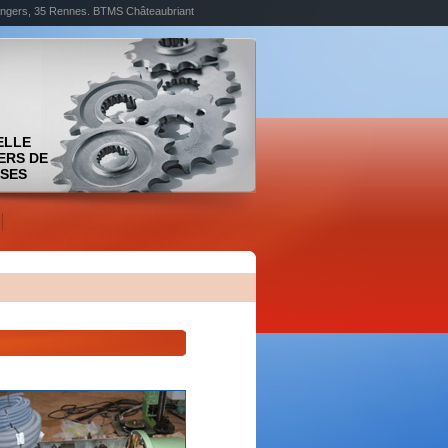
9 Angers, 35 Rennes. BTMS Châteaubriant
ELLE
ERS DE
ISES